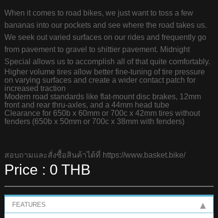
When it comes to road bikes, we just want to toss a few
bananas into our pockets and see where the road takes us.
We seek out varied surfaces on our rides and frequently go
from pavement to gravel to shittier pavement. Midnight
Special allows us to accomplish all of that quite comfortably.
Higher volume tires allow better fine-tuning of tire pressure
on varying surfaces and create a wider contact patch for
increased traction
Modern road standards like flat-mount disc brakes, 12mm
front and rear thru-axles, and a 44mm head tube
Clearance for 650b x 60mm or 700c x 42mm tires without
fenders (650b x 50mm or 700c x 38mm with fenders)
สอบถามและสั่งซื้อสินค้าได้ที่
https://www.basket.bike/
Price : 0 THB
FEATURES