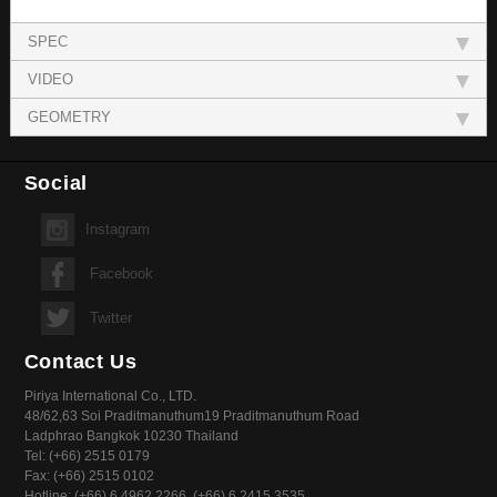
SPEC
VIDEO
GEOMETRY
Social
Instagram
Facebook
Twitter
Contact Us
Piriya International Co., LTD.
48/62,63 Soi Praditmanuthum19 Praditmanuthum Road
Ladphrao Bangkok 10230 Thailand
Tel: (+66) 2515 0179
Fax: (+66) 2515 0102
Hotline: (+66) 6 4962 2266, (+66) 6 2415 3535