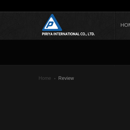
HO
AB
Home
Review