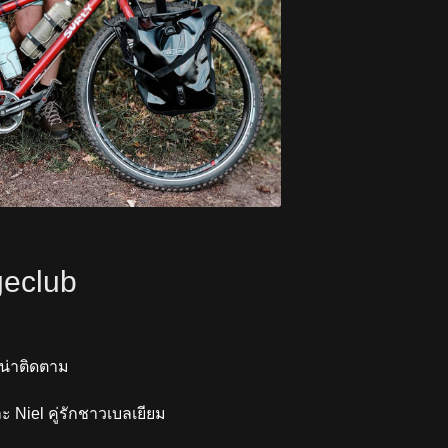
geclub
่น่าติดตาม
ละ Niel คู่รักชาวเบลเยียม