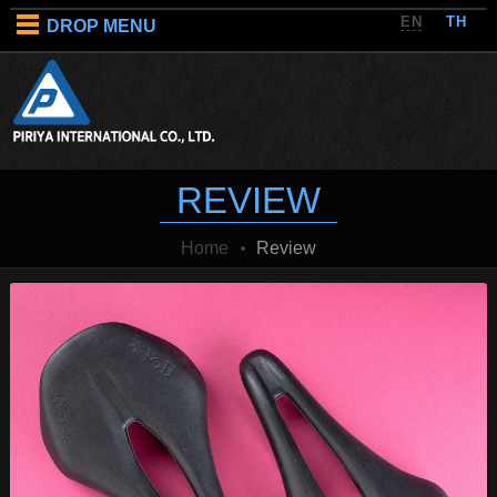
EN
TH
DROP MENU
REVIEW
Home
Review